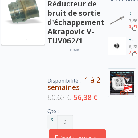
Réducteur de
bruit de sortie
Rivet pot Akrapovic-Inox P-BR1
d'échappement
3,68
3,43
Akrapovic V-
TUV062/1
Vis de fixation pour chicane Akrapovic - tête hexagonale
8,28
0 avis
7,70
1 à 2
Disponibilité :
semaines
60,62 €
56,38 €
Qté :
Ajouter au panier