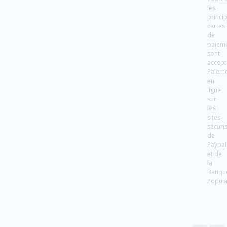
les
princi
cartes
de
paiem
sont
accept
Paiem
en
ligne
sur
les
sites
sécuri
de
Paypal
et de
la
Banqu
Popula