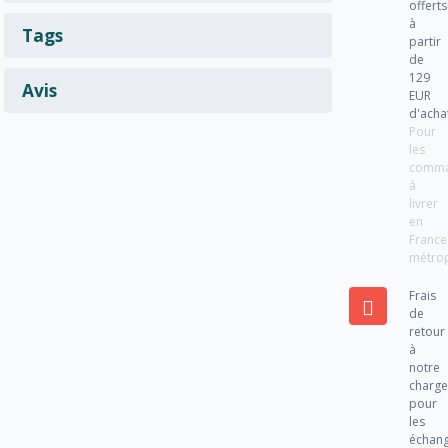
offerts
à
Tags
partir
de
129
Avis
EUR
d'acha
Pour
les
comm
à
livrer
en
France
métrop
Frais
de
retour
à
notre
charg
pour
les
échan