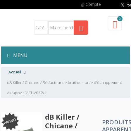
Compte
0
MENU
Accueil
dB Killer / Chicane / Réducteur de bruit de sortie d'échappement
Akrapovic V-TUV062/1
dB Killer /
PROMO
PRODUIT
Chicane /
APPAREN