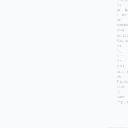
les
princi
cartes
de
paiem
sont
accept
Paiem
en
ligne
sur
les
sites
sécuri
de
Paypal
et de
la
Banqu
Popula