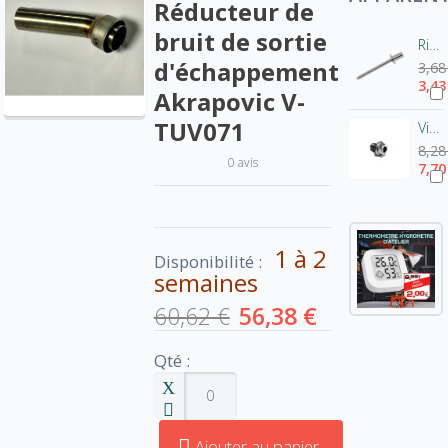
Réducteur de
bruit de sortie
Rivet pot Akrapovic-Inox P-BR1
d'échappement
3,68
3,43
Akrapovic V-
TUV071
Vis de fixation pour chicane Akrapovic - tête hexagonale
8,28
0 avis
7,70
1 à 2
Disponibilité :
semaines
60,62 €
56,38 €
Qté :
Ajouter au panier