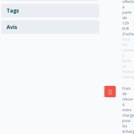
offerts
à
Tags
partir
de
129
Avis
EUR
d'acha
Pour
les
comm
à
livrer
en
France
métrop
Frais
de
retour
à
notre
charg
pour
les
échan