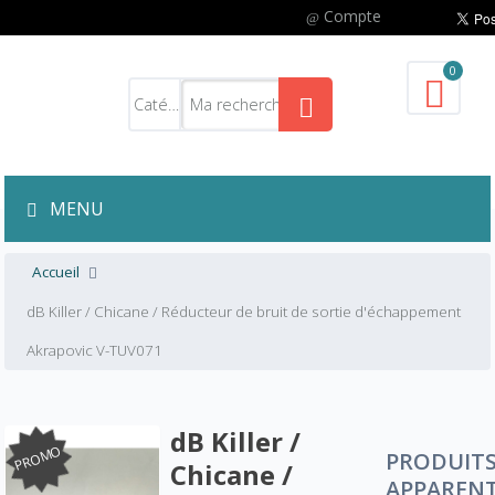
Compte
0
MENU
Accueil
dB Killer / Chicane / Réducteur de bruit de sortie d'échappement
Akrapovic V-TUV071
dB Killer /
PROMO
PRODUIT
Chicane /
APPAREN