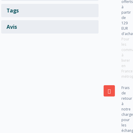
offerts
à
Tags
partir
de
129
Avis
EUR
d'acha
Pour
les
comm
à
livrer
en
France
métrop
Frais
de
retour
à
notre
charg
pour
les
échan