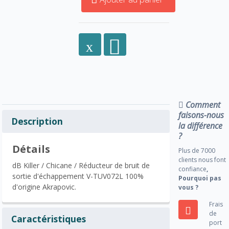
Comment
faisons-nous
Description
la différence
?
Détails
Plus de 7000
clients nous font
dB Killer / Chicane / Réducteur de bruit de
confiance
,
sortie d'échappement V-TUV072L 100%
Pourquoi pas
d'origine Akrapovic.
vous ?
Frais
de
Caractéristiques
port