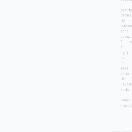
les
princi
cartes
de
paiem
sont
accept
Paiem
en
ligne
sur
les
sites
sécuri
de
Paypal
et de
la
Banqu
Popula