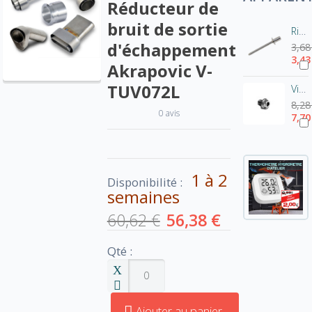
Réducteur de
bruit de sortie
Rivet pot Akrapovic-Inox P-BR1
d'échappement
3,68
3,43
Akrapovic V-
TUV072L
Vis de fixation pour chicane Akrapovic - tête hexagonale
8,28
0 avis
7,70
1 à 2
Disponibilité :
semaines
60,62 €
56,38 €
Qté :
Ajouter au panier