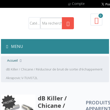
Compte
0
MENU
Accueil
dB Killer / Chicane / Réducteur de bruit de sortie d'échappement
Akrapovic V-TUV072L
dB Killer /
PROMO
PRODUIT
Chicane /
APPAREN