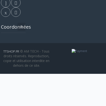
Coordonnées
© AM TECH - Tous
TTSHOP.FR
droits réservés. Reproduction,
copie et utilisation interdite en
dehors de ce site.