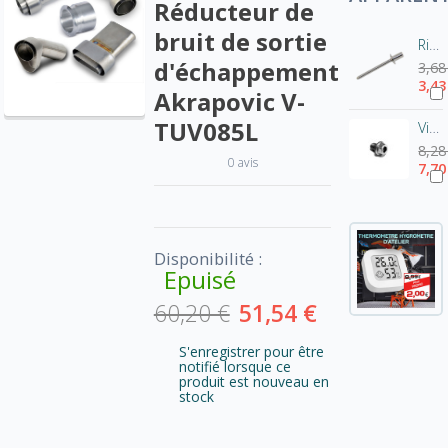
Réducteur de
bruit de sortie
Rivet pot Akrapovic-Inox P-BR1
d'échappement
3,68
3,43
Akrapovic V-
TUV085L
Vis de fixation pour chicane Akrapovic - tête hexagonale
8,28
0 avis
7,70
Disponibilité :
Epuisé
60,20 €
51,54 €
S'enregistrer pour être
notifié lorsque ce
produit est nouveau en
stock