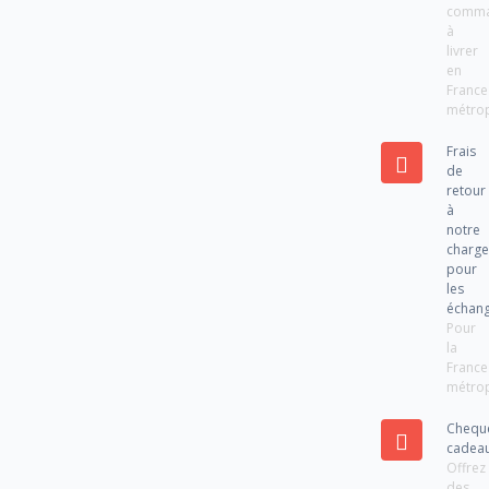
comm
à
livrer
en
France
métrop
Frais
de
retour
à
notre
charg
pour
les
échan
Pour
la
France
métrop
Chequ
cadea
Offrez
des