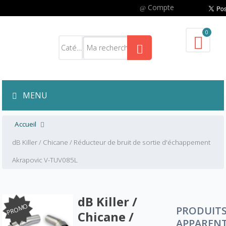
Compte
0
MENU
Accueil
dB Killer / Chicane / Réducteur de bruit de sortie d'échappement
Akrapovic V-TUV085L
dB Killer /
PROMO
PRODUIT
Chicane /
APPAREN