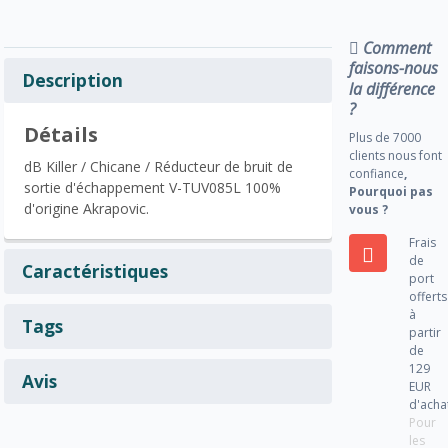
Comment
faisons-nous
Description
la différence
?
Détails
Plus de 7000
clients nous font
dB Killer / Chicane / Réducteur de bruit de
confiance
,
sortie d'échappement V-TUV085L 100%
Pourquoi pas
d'origine Akrapovic.
vous ?
Frais
de
Caractéristiques
port
offerts
à
Tags
partir
de
129
Avis
EUR
d'acha
Pour
les