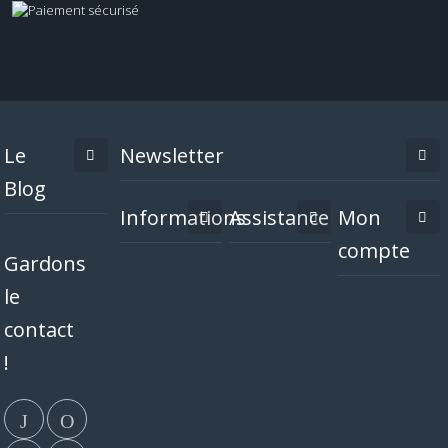
Le
Newsletter
Blog
Informations
Assistance
Mon
compte
Gardons
le
contact
!