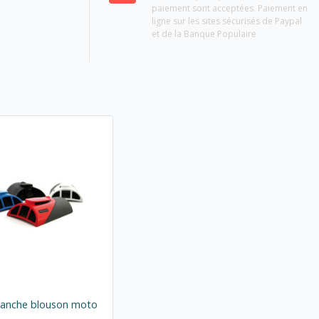
paiement sont acceptées. Paiement en
ligne sur les sites sécurisés de Paypal
et de la Banque Populaire
manche blouson moto