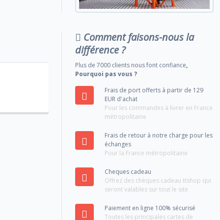
Comment faisons-nous la
différence ?
Plus de 7000 clients nous font confiance
,
Pourquoi pas vous ?
Frais de port offerts à partir de 129
EUR d'achat
Pour les commandes à livrer en France
métropolitaine
Frais de retour à notre charge pour les
échanges
Pour la France métropolitaine
Cheques cadeau
Offrez des chèques cadeau ttshop qui
seront valables sur tout le site
Paiement en ligne 100% sécurisé
Toutes les principales cartes de