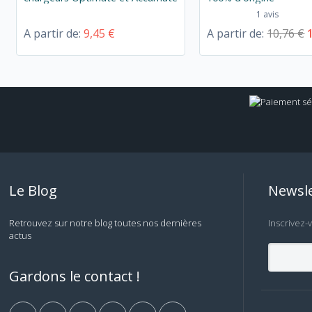
1 avis
A partir de:
9,45 €
A partir de:
10,76 €
Le Blog
Newsle
Retrouvez sur notre blog toutes nos dernières
Inscrivez-
actus
Gardons le contact !