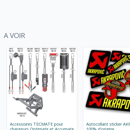
A VOIR
Accessoires TECMATE pour
Autocollant sticker A
chargeurs Optimate et Accumate
100% d'origine