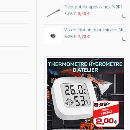
Rivet pot Akrapovic-Inox P-BR1
3,68 €
3,43 €
Vis de fixation pour chicane Akrapovic - tête hexagonale
8,28 €
7,70 €