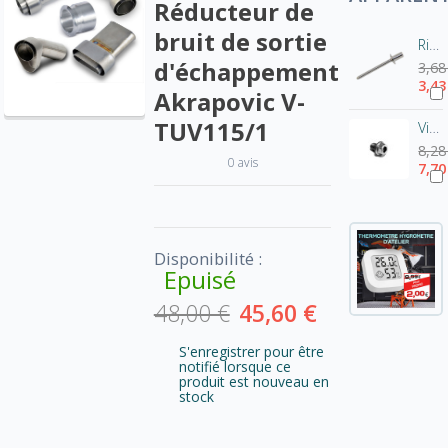
Réducteur de
bruit de sortie
Rivet pot Akrapovic-Inox P-BR1
d'échappement
3,68
3,43
Akrapovic V-
TUV115/1
Vis de fixation pour chicane Akrapovic - tête hexagonale
8,28
0 avis
7,70
Disponibilité :
Epuisé
48,00 €
45,60 €
S'enregistrer pour être
notifié lorsque ce
produit est nouveau en
stock