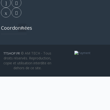
Coordonnées
© AM TECH - Tous
TTSHOP.FR
droits réservés. Reproduction,
copie et utilisation interdite en
dehors de ce site.