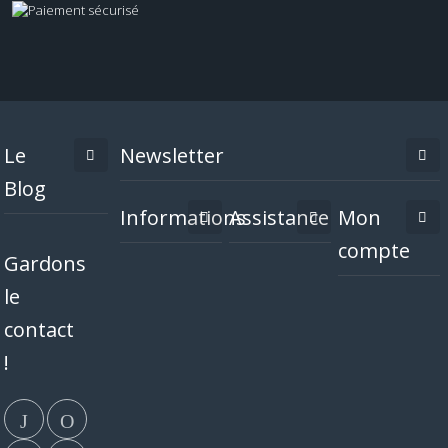
Le
Newsletter
Blog
Informations
Assistance
Mon
compte
Gardons
le
contact
!