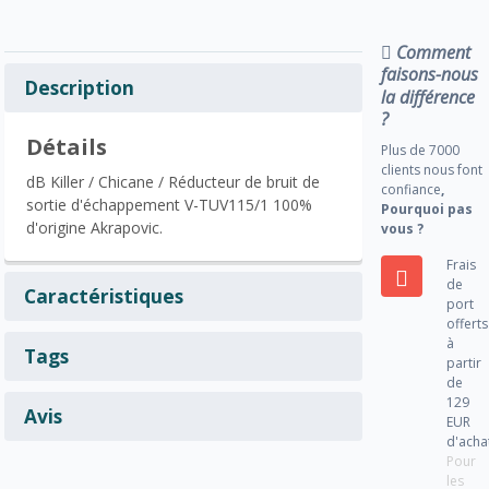
Comment
faisons-nous
Description
la différence
?
Détails
Plus de 7000
clients nous font
dB Killer / Chicane / Réducteur de bruit de
confiance
,
sortie d'échappement V-TUV115/1 100%
Pourquoi pas
d'origine Akrapovic.
vous ?
Frais
de
Caractéristiques
port
offerts
à
Tags
partir
de
129
Avis
EUR
d'acha
Pour
les