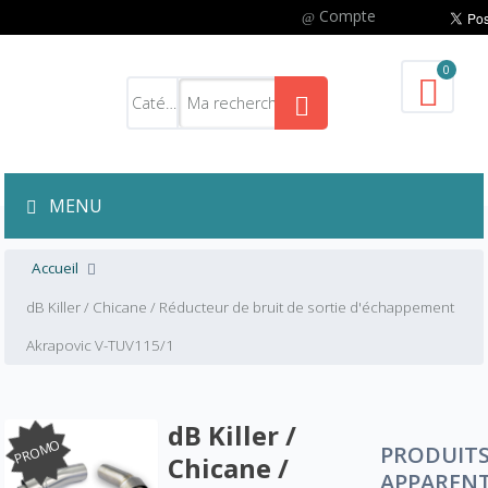
Compte
0
MENU
Accueil
dB Killer / Chicane / Réducteur de bruit de sortie d'échappement
Akrapovic V-TUV115/1
dB Killer /
PROMO
PRODUIT
Chicane /
APPAREN