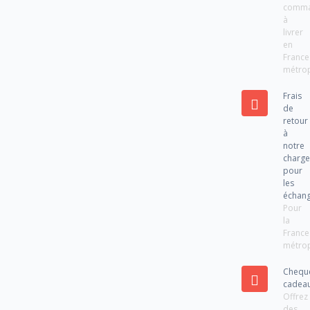
comm
à
livrer
en
France
métrop
Frais
de
retour
à
notre
charg
pour
les
échan
Pour
la
France
métrop
Chequ
cadea
Offrez
des