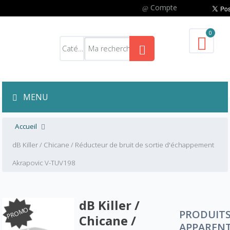
Compte
0
MENU
Accueil
dB Killer / Chicane / Réducteur de bruit de sortie d'échappement
Akrapovic V-TUV198
dB Killer /
PROMO
PRODUIT
Chicane /
APPAREN