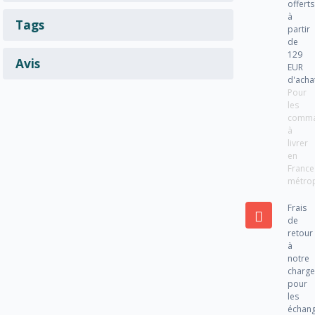
offerts
à
Tags
partir
de
129
Avis
EUR
d'acha
Pour
les
comm
à
livrer
en
France
métrop
Frais
de
retour
à
notre
charg
pour
les
échan