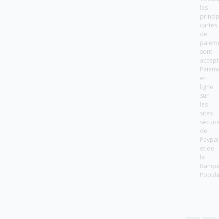
les
princi
cartes
de
paiem
sont
accept
Paiem
en
ligne
sur
les
sites
sécuri
de
Paypal
et de
la
Banqu
Popula