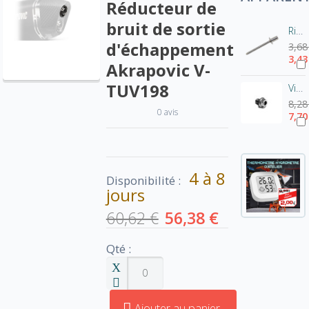
Réducteur de
bruit de sortie
Rivet pot Akrapovic-Inox P-BR1
d'échappement
3,68
3,43
Akrapovic V-
TUV198
Vis de fixation pour chicane Akrapovic - tête hexagonale
8,28
0 avis
7,70
4 à 8
Disponibilité :
jours
60,62 €
56,38 €
Qté :
Ajouter au panier