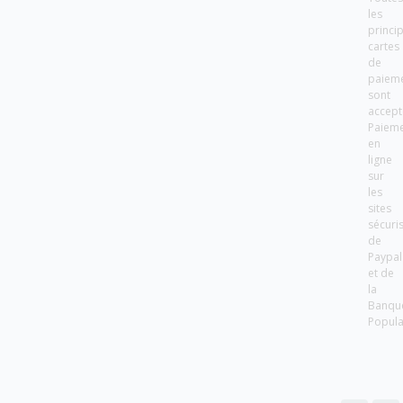
les
princi
cartes
de
paiem
sont
accept
Paiem
en
ligne
sur
les
sites
sécuri
de
Paypal
et de
la
Banqu
Popula