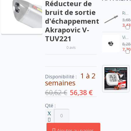
Réducteur de
bruit de sortie
Rivet pot Akrapovic-Inox P-BR1
d'échappement
3,68
3,43
Akrapovic V-
TUV221
Vis de fixation pour chicane Akrapovic - tête hexagonale
8,28
0 avis
7,70
1 à 2
Disponibilité :
semaines
60,62 €
56,38 €
Qté :
Ajouter au panier