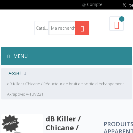
Compte
0
MENU
Accueil
dB Killer / Chicane / Réducteur de bruit de sortie d'échappement
Akrapovic V-TUV221
dB Killer /
PROMO
PRODUIT
Chicane /
APPAREN