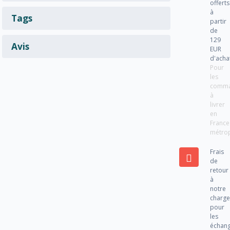
offerts
à
Tags
partir
de
129
Avis
EUR
d'acha
Pour
les
comm
à
livrer
en
France
métrop
Frais
de
retour
à
notre
charg
pour
les
échan