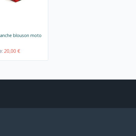
manche blouson moto
e:
20,00 €