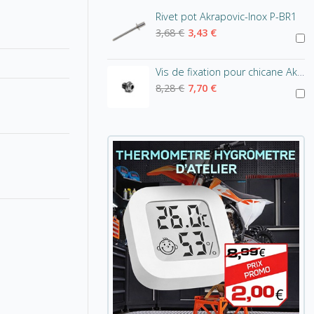
Rivet pot Akrapovic-Inox P-BR1
3,68 €
3,43 €
Vis de fixation pour chicane Akrapovic - tête hexagonale
8,28 €
7,70 €