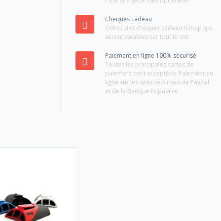
Pour la France métropolitaine
Cheques cadeau
Offrez des chèques cadeau ttshop qui
seront valables sur tout le site
Paiement en ligne 100% sécurisé
Toutes les principales cartes de
paiement sont acceptées. Paiement en
ligne sur les sites sécurisés de Paypal
et de la Banque Populaire