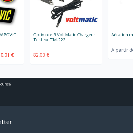
KRAPOVIC
Optimate 5 VoltMatic Chargeur
Aération 
Testeur TM-222
A partir d
10,01 €
82,00 €
tter