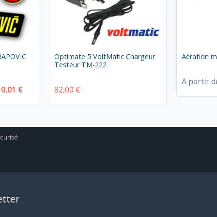
KRAPOVIC
Optimate 5 VoltMatic Chargeur
Aération 
Testeur TM-222
A partir d
10,01 €
82,00 €
tter