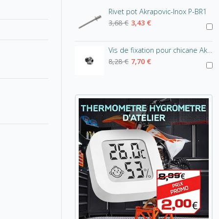
Rivet pot Akrapovic-Inox P-BR1
3,68 €
3,43 €
Vis de fixation pour chicane Akrapovic - tête hexagonale
8,28 €
7,70 €