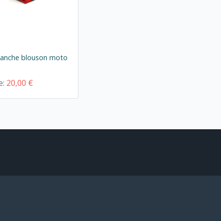
manche blouson moto
e:
20,00 €