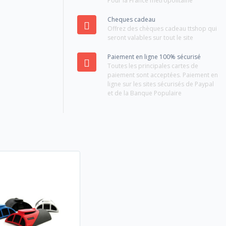
Pour la France métropolitaine
Cheques cadeau
Offrez des chèques cadeau ttshop qui
seront valables sur tout le site
Paiement en ligne 100% sécurisé
Toutes les principales cartes de
paiement sont acceptées. Paiement en
ligne sur les sites sécurisés de Paypal
et de la Banque Populaire