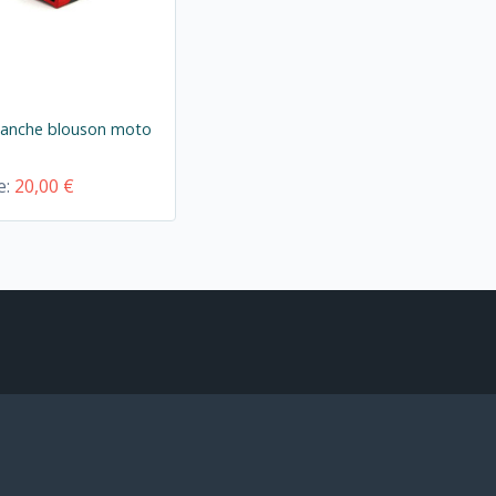
manche blouson moto
e:
20,00 €