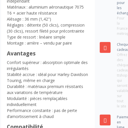
indépendant
pour
Matériaux : aluminium aéronautique 7075
les
T6 + acier haute résistance
échan
Pour
Alésage : 36 mm (1,42")
la
Réglages : détente (50 clics), compression
France
(30 clics), ressort fileté pour précontrainte
métrop
Type de ressort : linéaire simple
Montage : arrière – vendu par paire
Chequ
cadea
Avantages
Offrez
des
Confort supérieur : absorption optimale des
chèqu
irrégularités
cadea
Stabilité accrue : idéal pour Harley-Davidson
ttshop
Touring, même en charge
qui
seront
Durabilité : matériaux premium résistants
valabl
aux variations de température
sur
Modularité : pièces remplaçables
tout
individuellement
le site
Performance constante : pas de perte
d’amortissement à chaud
Paiem
en
Compatibilité
ligne