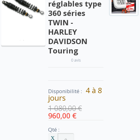
réglables type
360 séries
TWIN -
HARLEY
DAVIDSON
Touring
0 avis
4 à 8
Disponibilité :
jours
1 080,00 €
960,00 €
Qté :