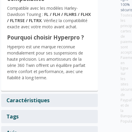
100%
Compatible avec les modèles Harley-
sécuri
Davidson Touring :
FL / FLH / FLHRS / FLHX
Toute
/ FLTRSE / FLTRX
. Vérifiez la compatibilité
les
princi
exacte avec votre moto avant achat.
cartes
Pourquoi choisir Hyperpro ?
de
paiem
Hyperpro est une marque reconnue
sont
accept
mondialement pour ses suspensions de
Paiem
haute précision. Les amortisseurs de la
en
série 360 Twin offrent un équilibre parfait
ligne
entre confort et performance, avec une
sur
fiabilité à long terme.
les
sites
sécuri
de
Caractéristiques
Paypal
et de
la
Tags
Banqu
Popula