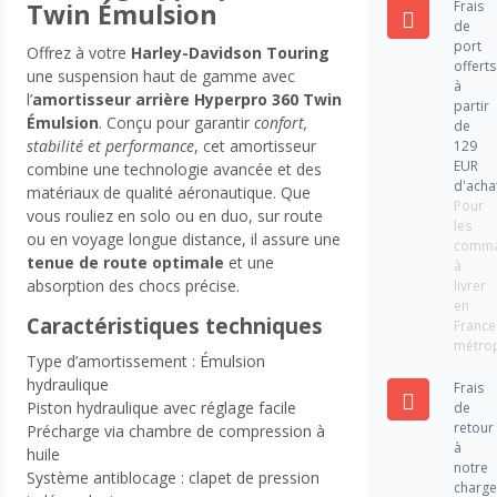
Frais
Twin Émulsion
de
port
Offrez à votre
Harley-Davidson Touring
offerts
une suspension haut de gamme avec
à
l’
amortisseur arrière Hyperpro 360 Twin
partir
Émulsion
. Conçu pour garantir
confort,
de
stabilité et performance
, cet amortisseur
129
EUR
combine une technologie avancée et des
d'acha
matériaux de qualité aéronautique. Que
Pour
vous rouliez en solo ou en duo, sur route
les
ou en voyage longue distance, il assure une
comm
tenue de route optimale
et une
à
absorption des chocs précise.
livrer
en
Caractéristiques techniques
France
métrop
Type d’amortissement : Émulsion
hydraulique
Frais
Piston hydraulique avec réglage facile
de
retour
Précharge via chambre de compression à
à
huile
notre
Système antiblocage : clapet de pression
charg