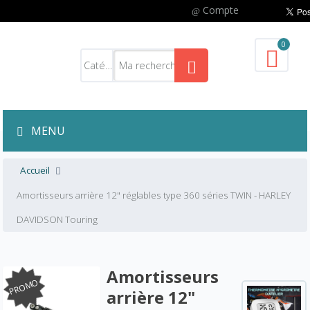
Compte
0
MENU
Accueil
Amortisseurs arrière 12" réglables type 360 séries TWIN - HARLEY
DAVIDSON Touring
Amortisseurs
PROMO
arrière 12"