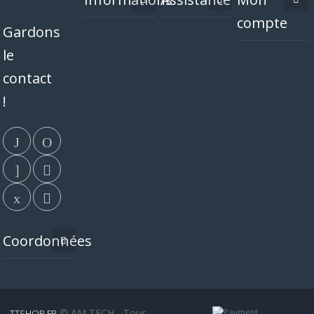
compte
Gardons
le
contact
!
Coordonnées
© AM TECH - Tous
TTSHOP.FR