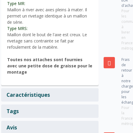
EUR
Type MR:
d'acha
Maillon à river avec axes pleins à mater. Il
Pour
permet un rivetage identique à un maillon
les
comm
de série.
à
Type MRS:
livrer
Maillon dont le bout de l'axe est creux. Le
en
rivetage sans contrainte se fait par
France
refoulement de la matière.
métrop
Toutes nos attaches sont fournies
Frais
de
avec une petite dose de graisse pour le
retour
montage
à
notre
charg
pour
Caractéristiques
les
échan
Pour
Tags
la
France
métrop
Avis