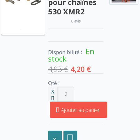
pour chaînes
530 XMR2
0 avis
En
Disponibilité :
stock
4,93 €
4,20 €
Qté :
Ajouter au panier