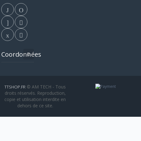
Coordonnées
© AM TECH - Tous
TTSHOP.FR
droits réservés. Reproduction,
copie et utilisation interdite en
dehors de ce site.