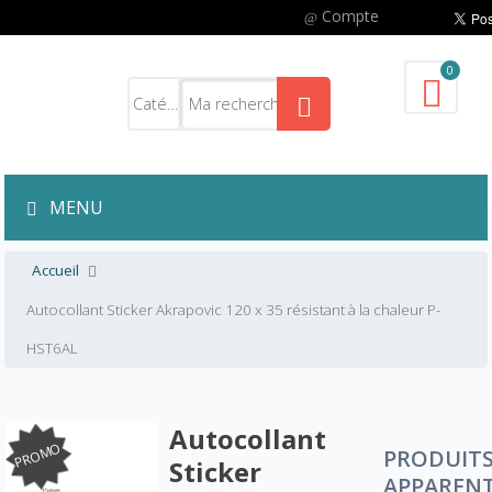
Compte
0
MENU
Accueil
Autocollant Sticker Akrapovic 120 x 35 résistant à la chaleur P-
HST6AL
Autocollant
PROMO
PRODUIT
Sticker
APPAREN