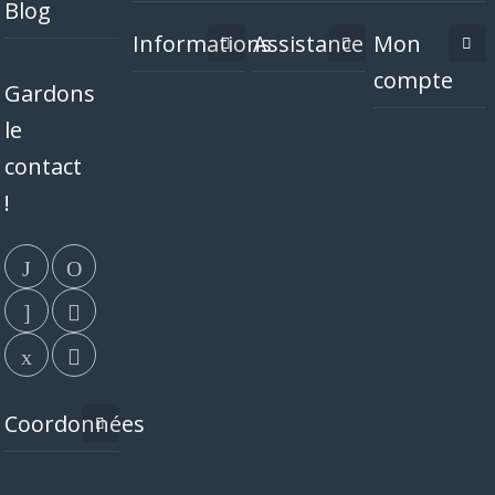
Blog
Informations
Assistance
Mon
compte
Gardons
le
contact
!
Coordonnées