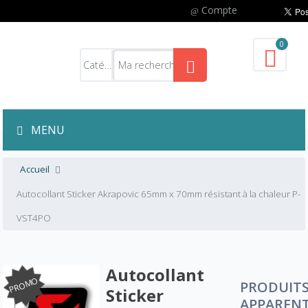
Compte
0
MENU
Accueil
Autocollant Sticker Akrapovic 65mm x 70mm résistant à la chaleur P-
VST4PO
Autocollant
PROMO
PRODUIT
Sticker
APPAREN