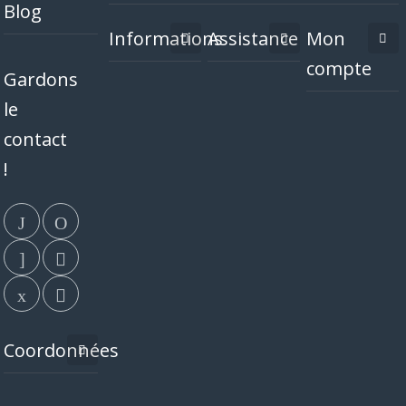
Blog
Informations
Assistance
Mon
compte
Gardons
le
contact
!
Coordonnées