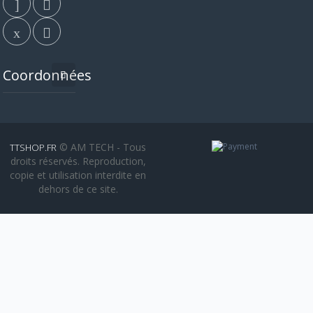
Coordonnées
© AM TECH - Tous
TTSHOP.FR
droits réservés. Reproduction,
copie et utilisation interdite en
dehors de ce site.