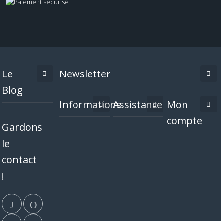
Le
Newsletter
Blog
Informations
Assistance
Mon
compte
Gardons
le
contact
!