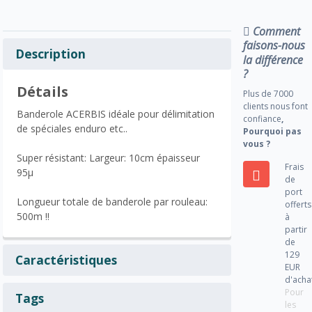
Comment
faisons-nous
Description
la différence
?
Détails
Plus de 7000
clients nous font
Banderole ACERBIS idéale pour délimitation
confiance
,
de spéciales enduro etc..
Pourquoi pas
vous ?
Super résistant: Largeur: 10cm épaisseur
Frais
95µ
de
port
Longueur totale de banderole par rouleau:
offerts
500m !!
à
partir
de
129
Caractéristiques
EUR
d'acha
Pour
Tags
les