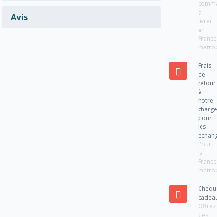
comm
à
Avis
livrer
en
France
métrop
Frais
de
retour
à
notre
charg
pour
les
échan
Pour
la
France
métrop
Chequ
cadea
Offrez
des