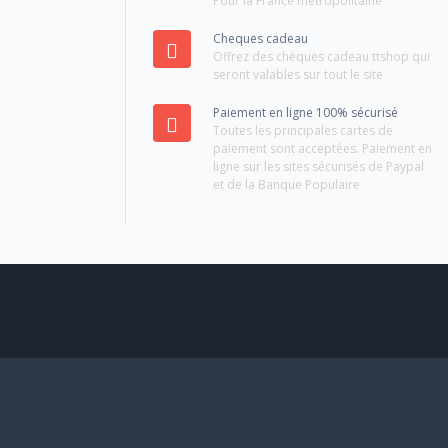
Pour la France métropolitaine
Cheques cadeau
Offrez des chèques cadeau ttshop qui
seront valables sur tout le site
Paiement en ligne 100% sécurisé
Toutes les principales cartes de
paiement sont acceptées. Paiement en
ligne sur les sites sécurisés de Paypal
et de la Banque Populaire