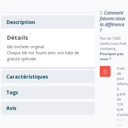
Comment
faisons-nous
Description
la différence
?
Détails
Plus de 7000
clients nous font
Bib michelin original.
confiance
,
Chaque bib est fourni avec son tube de
Pourquoi pas
graisse spéciale.
vous ?
Frais
de
Caractéristiques
port
offerts
à
Tags
partir
de
129
Avis
EUR
d'acha
Pour
les