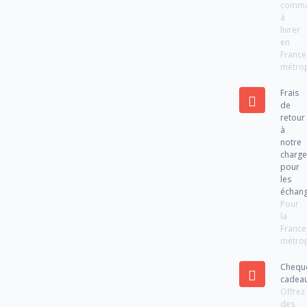
comm
à
livrer
en
France
métrop
Frais
de
retour
à
notre
charg
pour
les
échan
Pour
la
France
métrop
Chequ
cadea
Offrez
des