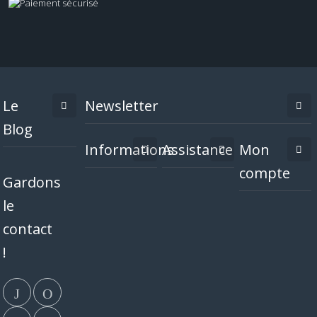
Le
Newsletter
Blog
Informations
Assistance
Mon
compte
Gardons
le
contact
!