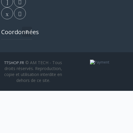
Coordonnées
© AM TECH - Tous
TTSHOP.FR
droits réservés. Reproduction,
copie et utilisation interdite en
dehors de ce site.