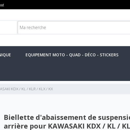
NIQUE
EQUIPEMENT MOTO - QUAD - DÉCO - STICKERS
SAKI KDX / KL / KLR / KLX / KX
Biellette d'abaissement de suspens
arrière pour KAWASAKI KDX / KL / KL