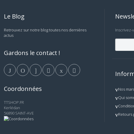
Le Blog
Newsle
Retrouvez sur notre blog toutes nos dernières
Inscrivez-
actus
Gardons le contact !
Inform
Coordonnées
Nos mar
Qui som
TTSHOP.FR
Conditio
Kerlédan
56890 SAINT-AVE
Retours 