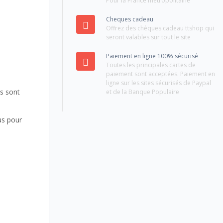
Pour la France métropolitaine
Cheques cadeau
Offrez des chèques cadeau ttshop qui
seront valables sur tout le site
Paiement en ligne 100% sécurisé
Toutes les principales cartes de
paiement sont acceptées. Paiement en
ligne sur les sites sécurisés de Paypal
ts sont
et de la Banque Populaire
us pour