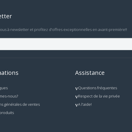
tter
vous à newsletter et profitez d'offres exceptionnelles en avant-première!!
ations
Assistance
ques
Questions fréquentes
mes-nous?
Respect de la vie privée
ns générales de ventes
A l'aide!
produits