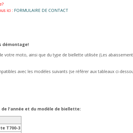
e?
us ici :
FORMULAIRE DE CONTACT
ns démontage!
 votre moto, ainsi que du type de biellette utilisée (Les abaissemen
atibles avec les modèles suivants (se référer aux tableaux ci-desso
e l'année et du modèle de biellette:
tte T700-3