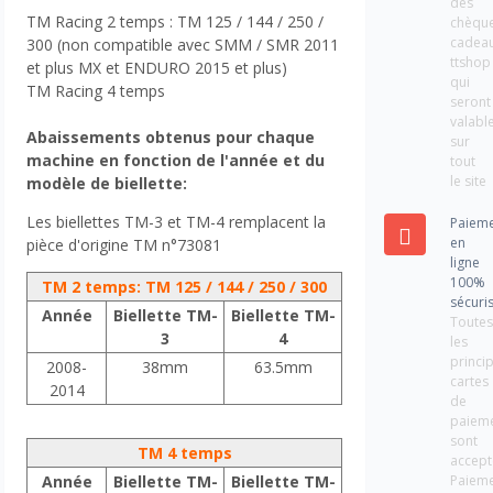
des
TM Racing 2 temps : TM 125 / 144 / 250 /
chèqu
cadea
300 (non compatible avec SMM / SMR 2011
ttshop
et plus MX et ENDURO 2015 et plus)
qui
TM Racing 4 temps
seront
valabl
Abaissements obtenus pour chaque
sur
machine en fonction de l'année et du
tout
le site
modèle de biellette:
Les biellettes TM-3 et TM-4 remplacent la
Paiem
en
pièce d'origine TM n°73081
ligne
100%
TM 2 temps: TM 125 / 144 / 250 / 300
sécuri
Année
Biellette TM-
Biellette TM-
Toute
3
4
les
princi
2008-
38mm
63.5mm
cartes
2014
de
paiem
sont
TM 4 temps
accept
Paiem
Année
Biellette TM-
Biellette TM-