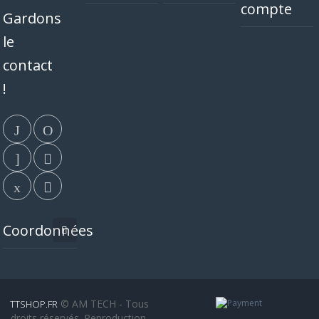
compte
Gardons
le
contact
!
Coordonnées
© AM TECH - Tous
TTSHOP.FR
droits réservés. Reproduction,