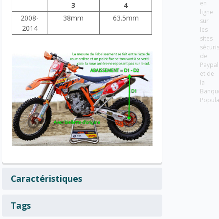
en
3
4
ligne
2008-
38mm
63.5mm
sur
2014
les
sites
sécuri
de
Paypal
et de
la
Banqu
Popula
Caractéristiques
Tags