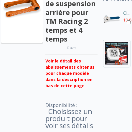
de suspension
arrière pour
Clé universelle de réglage amortisseur
TM Racing 2
19,8
temps et 4
temps
0 avis
Voir le détail des
abaissements obtenus
pour chaque modèle
dans la description en
bas de cette page
Disponibilité :
Choisissez un
produit pour
voir ses détails