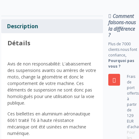
Comment
faisons-nous
Description
la différence
?
Détails
Plus de 7000
clients nous font
confiance
,
Pourquoi pas
Avis de non responsabilité: L'abaissement
vous ?
des suspensions avants ou arrières de votre
Frais
moto, change la géométrie et donc le
de
comportement de votre machine. Ces
port
éléments de suspension ne sont donc pas
offerts
homologués pour une utilisation sur la voie
à
publique.
partir
de
Ces biellettes en aluminium aéronautique
129
6061 traité T6 à haute résistance
EUR
mécanique ont été usinées en machine
d'acha
Pour
numérique.
les