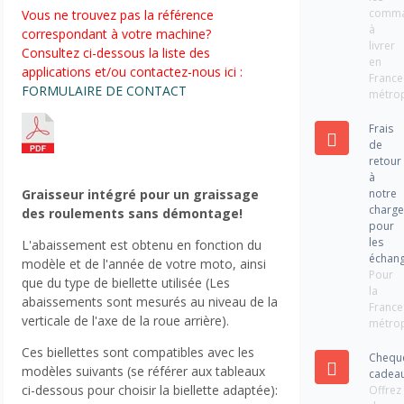
comm
Vous ne trouvez pas la référence
à
correspondant à votre machine?
livrer
Consultez ci-dessous la liste des
en
applications et/ou contactez-nous ici :
France
FORMULAIRE DE CONTACT
métrop
Frais
de
retour
à
notre
Graisseur intégré pour un graissage
charg
des roulements sans démontage!
pour
les
L'abaissement est obtenu en fonction du
échan
modèle et de l'année de votre moto, ainsi
Pour
que du type de biellette utilisée (Les
la
abaissements sont mesurés au niveau de la
France
verticale de l'axe de la roue arrière).
métrop
Ces biellettes sont compatibles avec les
Chequ
modèles suivants (se référer aux tableaux
cadea
ci-dessous pour choisir la biellette adaptée):
Offrez