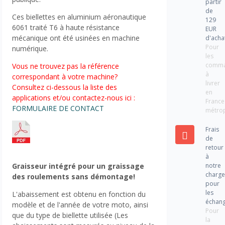
partir
de
Ces biellettes en aluminium aéronautique
129
6061 traité T6 à haute résistance
EUR
mécanique ont été usinées en machine
d'acha
Pour
numérique.
les
comm
Vous ne trouvez pas la référence
à
correspondant à votre machine?
livrer
Consultez ci-dessous la liste des
en
applications et/ou contactez-nous ici :
France
FORMULAIRE DE CONTACT
métrop
Frais
de
retour
à
notre
Graisseur intégré pour un graissage
charg
des roulements sans démontage!
pour
les
L'abaissement est obtenu en fonction du
échan
modèle et de l'année de votre moto, ainsi
Pour
que du type de biellette utilisée (Les
la