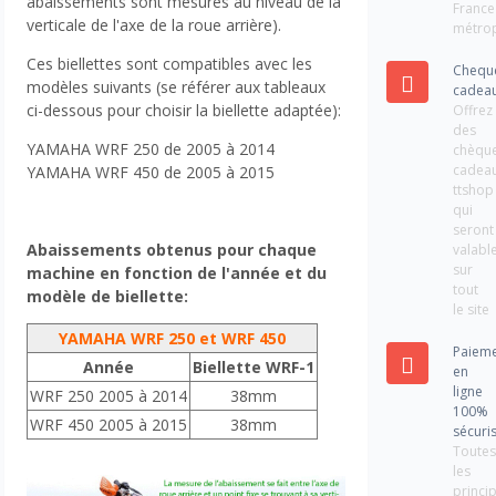
abaissements sont mesurés au niveau de la
France
verticale de l'axe de la roue arrière).
métrop
Ces biellettes sont compatibles avec les
Chequ
modèles suivants (se référer aux tableaux
cadea
ci-dessous pour choisir la biellette adaptée):
Offrez
des
YAMAHA WRF 250 de 2005 à 2014
chèqu
cadea
YAMAHA WRF 450 de 2005 à 2015
ttshop
qui
seront
Abaissements obtenus pour chaque
valabl
sur
machine en fonction de l'année et du
tout
modèle de biellette:
le site
YAMAHA WRF 250 et WRF 450
Paiem
Année
Biellette WRF-1
en
ligne
WRF 250 2005 à 2014
38mm
100%
WRF 450 2005 à 2015
38mm
sécuri
Toute
les
princi