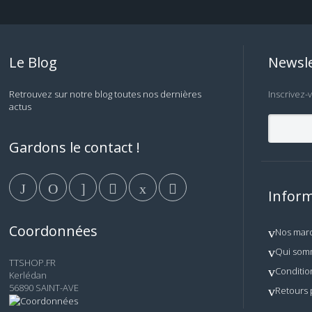
Le Blog
Newsle
Retrouvez sur notre blog toutes nos dernières
Inscrivez-
actus
Gardons le contact !
Inform
Coordonnées
Nos mar
Qui som
TTSHOP.FR
Conditio
Kerlédan
56890 SAINT-AVE
Retours 