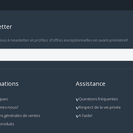
tter
vous à newsletter et profitez d'offres exceptionnelles en avant-première!!
ations
Assistance
ques
Questions fréquentes
mes-nous?
Respect de la vie privée
ns générales de ventes
A l'aide!
produits