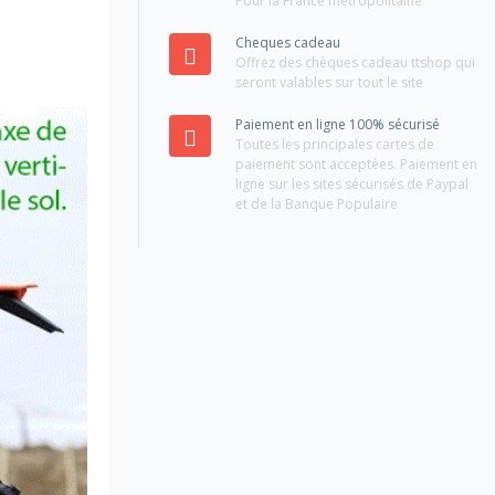
Pour la France métropolitaine
Cheques cadeau
Offrez des chèques cadeau ttshop qui
seront valables sur tout le site
Paiement en ligne 100% sécurisé
Toutes les principales cartes de
paiement sont acceptées. Paiement en
ligne sur les sites sécurisés de Paypal
et de la Banque Populaire