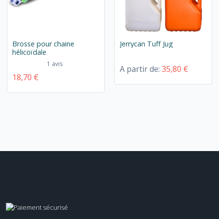
Brosse pour chaine
Jerrycan Tuff Jug
hélicoïdale
1 avis
A partir de:
35,80 €
18,70 €