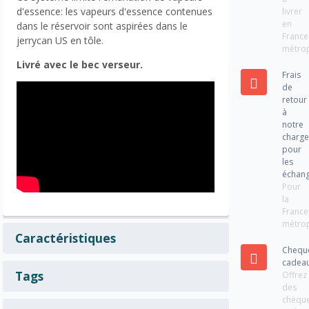
d'essence: les vapeurs d'essence contenues
livrer
en
dans le réservoir sont aspirées dans le
France
jerrycan US en tôle.
métrop
Livré avec le bec verseur.
Frais
de
retour
à
notre
charg
pour
les
échan
Pour
la
France
métrop
Caractéristiques
Chequ
cadea
Tags
Offrez
des
chèqu