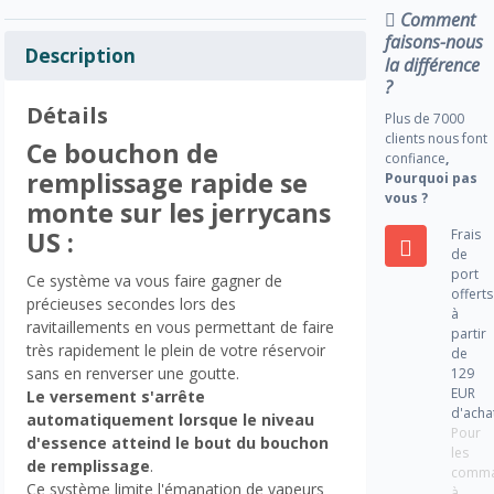
Comment
faisons-nous
Description
la différence
?
Détails
Plus de 7000
clients nous font
Ce bouchon de
confiance
,
remplissage rapide se
Pourquoi pas
vous ?
monte sur les jerrycans
Frais
US :
de
port
Ce système va vous faire gagner de
offerts
précieuses secondes lors des
à
ravitaillements en vous permettant de faire
partir
très rapidement le plein de votre réservoir
de
sans en renverser une goutte.
129
EUR
Le versement s'arrête
d'acha
automatiquement lorsque le niveau
Pour
d'essence atteind le bout du bouchon
les
de remplissage
.
comm
Ce système limite l'émanation de vapeurs
à