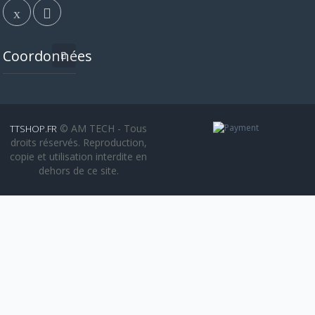
Coordonnées
© AM TECH - Tous
TTSHOP.FR
droits réservés. Reproduction,
copie et utilisation interdite en
dehors de ce site.