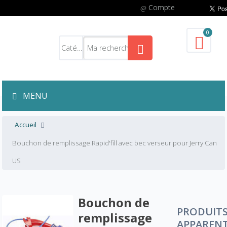
Compte
0
MENU
Accueil
Bouchon de remplissage Rapid'fill avec bec verseur pour Jerry Can
US
Bouchon de
PRODUIT
remplissage
APPAREN