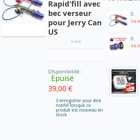
Rapid'fill avec
bec verseur
Bouchon de remplissage Safety'Fill à coller sur embout de Jerrycan métallique US
pour Jerry Can
34,4
US
Bouchon de remplissage Rapid'fill
0 avis
34,4
Disponibilité :
Epuisé
39,00 €
S'enregistrer pour être
notifié lorsque ce
produit est nouveau en
stock