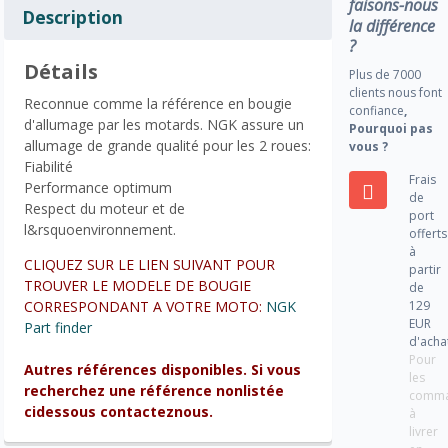
faisons-nous
Description
la différence
?
Détails
Plus de 7000
clients nous font
Reconnue comme la référence en bougie
confiance
,
d'allumage par les motards. NGK assure un
Pourquoi pas
allumage de grande qualité pour les 2 roues:
vous ?
Fiabilité
Frais
Performance optimum
de
Respect du moteur et de
port
l&rsquoenvironnement.
offerts
à
CLIQUEZ SUR LE LIEN SUIVANT POUR
partir
TROUVER LE MODELE DE BOUGIE
de
129
CORRESPONDANT A VOTRE MOTO:
NGK
EUR
Part finder
d'acha
Pour
Autres références disponibles. Si vous
les
recherchez une référence nonlistée
comm
cidessous contacteznous.
à
livrer