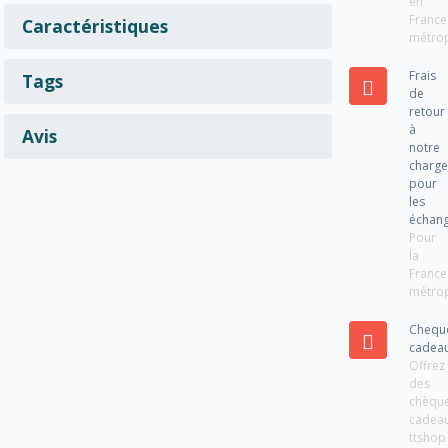
en
France
Caractéristiques
métrop
Frais
Tags
de
retour
à
Avis
notre
charg
pour
les
échan
Pour
la
France
métrop
Chequ
cadea
Offrez
des
chèqu
cadea
ttshop