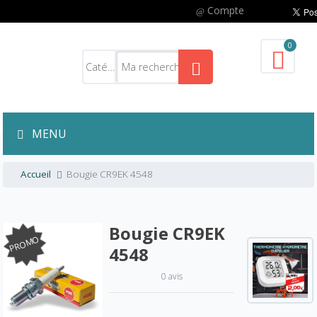
Compte
0
MENU
Accueil
Bougie CR9EK 4548
Bougie CR9EK
PROMO
4548
0 avis