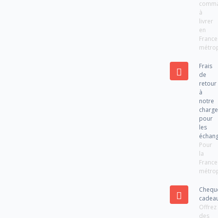
comm
à
livrer
en
France
métrop
Frais
de
retour
à
notre
charg
pour
les
échan
Pour
la
France
métrop
Chequ
cadea
Offrez
des