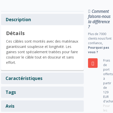
Comment
faisons-nous
Description
la différence
?
Détails
Plus de 7000
clients nous font
Ces câbles sont montés avec des matériaux
confiance
,
garantissant souplesse et longévité. Les
Pourquoi pas
gaines sont spécialement traitées pour faire
vous ?
coulisser le câble tout en douceur et sans
Frais
effort.
de
port
offerts
Caractéristiques
à
partir
de
Tags
129
EUR
d'acha
Avis
Pour
les