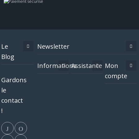
Le
Newsletter
Blog
Informations
Assistance
Mon
compte
Gardons
le
contact
!