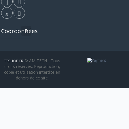
Coordonnées
© AM TECH - Tous
TTSHOP.FR
droits réservés. Reproduction,
copie et utilisation interdite en
dehors de ce site.