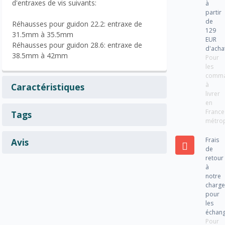
d'entraxes de vis suivants:
à
partir
de
Réhausses pour guidon 22.2: entraxe de
129
31.5mm à 35.5mm
EUR
Réhausses pour guidon 28.6: entraxe de
d'acha
38.5mm à 42mm
Pour
les
comm
à
Caractéristiques
livrer
en
France
Tags
métrop
Frais
Avis
de
retour
à
notre
charg
pour
les
échan
Pour