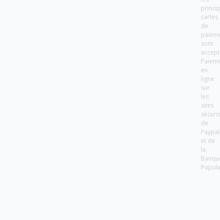
princi
cartes
de
paiem
sont
accept
Paiem
en
ligne
sur
les
sites
sécuri
de
Paypal
et de
la
Banqu
Popula