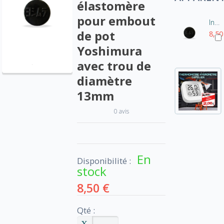
élastomère
pour embout
Insert / pastille élastomère pour embout de pot Yoshimura RS9
de pot
8,50
Yoshimura
avec trou de
diamètre
13mm
0 avis
En
Disponibilité :
stock
8,50 €
Qté :