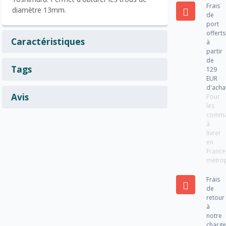
Frais
diamètre 13mm.
de
port
offerts
Caractéristiques
à
partir
de
Tags
129
EUR
d'acha
Avis
Pour
les
comm
à
livrer
en
France
métrop
Frais
de
retour
à
notre
charg