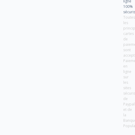
ligne
100%
sécuri
Toute
les
princi
cartes
de
paiem
sont
accept
Paiem
en
ligne
sur
les
sites
sécuri
de
Paypal
et de
la
Banqu
Popula