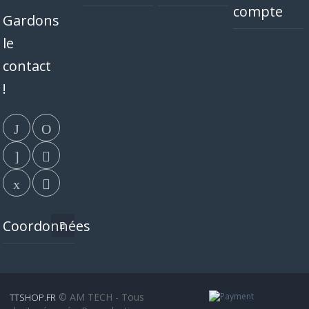
compte
Gardons
le
contact
!
Coordonnées
© AM TECH - Tous
TTSHOP.FR