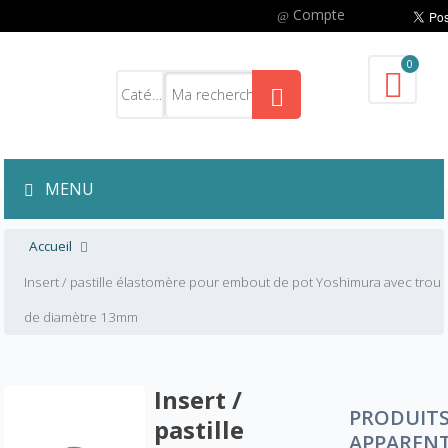
Compte
0
MENU
Accueil
Insert / pastille élastomère pour embout de pot Yoshimura avec trou
de diamètre 13mm
Insert /
PRODUIT
pastille
APPAREN