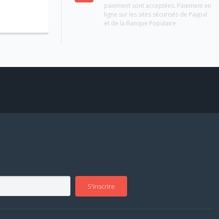
paiement sont acceptées. Paiement en
ligne sur les sites sécurisés de Paypal
et de la Banque Populaire
S'inscrire