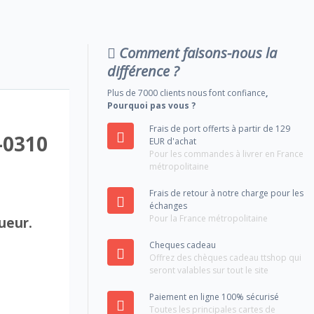
Comment faisons-nous la
différence ?
Plus de 7000 clients nous font confiance
,
Pourquoi pas vous ?
Frais de port offerts à partir de 129
-0310
EUR d'achat
Pour les commandes à livrer en France
métropolitaine
Frais de retour à notre charge pour les
échanges
Pour la France métropolitaine
ueur.
Cheques cadeau
Offrez des chèques cadeau ttshop qui
seront valables sur tout le site
Paiement en ligne 100% sécurisé
Toutes les principales cartes de