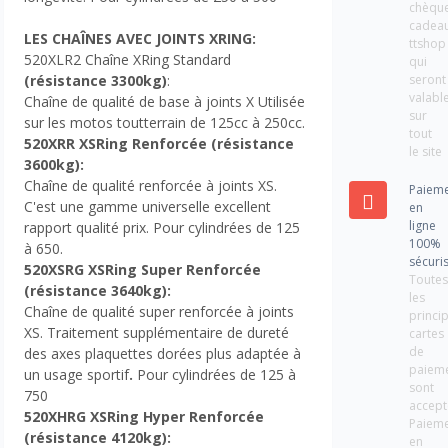
chèqu
cadea
LES CHAÎNES AVEC JOINTS XRING:
ttshop
520XLR2 Chaîne XR
ing Stan
dard
qui
seront
(résistance 3300kg)
:
valabl
Chaîne de qualité de base à joints X Utilisée
sur
sur les motos toutterrain de 125cc à 250cc.
tout
520XRR XSRing Renforcée
(résistance
le site
3600kg)
:
Chaîne de qualité renforcée à joints XS.
Paiem
C'est une gamme universelle excellent
en
ligne
rapport qualité prix. Pour cylindrées de 125
100%
à 650.
sécuri
520XSRG XSRing Super Renforcée
Toute
(résistance 3640kg)
:
les
Chaîne de qualité super renforcée à joints
princi
XS. Traitement supplémentaire de dureté
cartes
de
des axes plaquettes dorées plus adaptée à
paiem
un usage sportif
.
Pour cylindrées de 125 à
sont
750
accept
520XHRG XSRing Hyper Renforcée
Paiem
(résistance 4120kg)
:
en