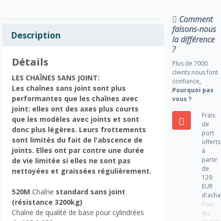
Comment
faisons-nous
Description
la différence
?
Détails
Plus de 7000
clients nous font
LES CHAÎNES SANS JOINT:
confiance
,
Les chaînes sans joint sont plus
Pourquoi pas
performantes que les chaînes avec
vous ?
joint: elles ont des axes plus courts
Frais
que les modèles avec joints et sont
de
donc plus légères. Leurs frottements
port
sont limités du fait de l'abscence de
offerts
joints. Elles ont par contre une durée
à
partir
de vie limitée si elles ne sont pas
de
nettoyées et graissées régulièrement.
129
EUR
520M
Chaîne
standard sans joint
d'acha
(résistance 3200kg)
Pour
Chaîne de qualité de base pour cylindrées
les