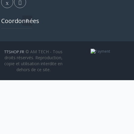
Coordonnées
© AM TECH - Tous
TTSHOP.FR
droits réservés. Reproduction,
copie et utilisation interdite en
dehors de ce site.