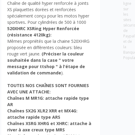
Chaîne de qualité hyper renforcée à joints
ligne
sur
XS plaquettes dorées et renforcées
les
spécialement conçu pour les motos hyper
sites
sportives
.
Pour cylindrées de 500 à 1000
sécuri
520XHRC XSRing Hyper Renforcée
de
(résistance 4120kg)
:
Paypal
Mêmes propriétés que la chaine 520XHRG
et de
la
proposée en différentes couleurs: bleu
Banqu
rouge vert jaune.
(Préciser la couleur
Popula
souhaitée dans la case " votre
message pour ttshop " à l'étape de
validation de commande
).
TOUTES NOS CHAÎNES SONT FOURNIES
AVEC UNE ATTACHE:
Chaînes M MR1G: attache rapide type
AR
Chaînes
SX2G XLR2 XRR et MX4G:
attache rapide type ARS
Chaînes
XSRG XHRG et XHRC: attache à
river à axe creux type MRS