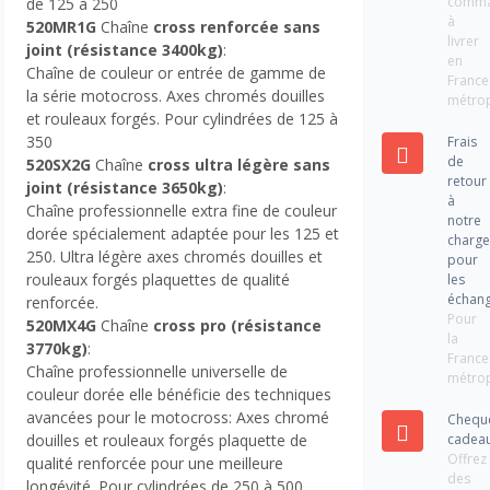
comm
de 125 à 250
à
520MR1G
Chaîne
cross renforcée sans
livrer
joint (résistance 3400kg)
:
en
Chaîne de couleur or entrée de gamme de
France
la série motocross. Axes chromés douilles
métrop
et rouleaux forgés. Pour cylindrées de 125 à
350
Frais
de
520SX2G
Chaîne
cross ultra légère sans
retour
joint
(résistance 3650kg)
:
à
Chaîne professionnelle extra fine de couleur
notre
dorée spécialement adaptée pour les 125 et
charg
250. Ultra légère axes chromés douilles et
pour
rouleaux forgés plaquettes de qualité
les
échan
renforcée.
Pour
520MX4G
Chaîne
cross pro
(résistance
la
3770kg)
:
France
Chaîne professionnelle universelle de
métrop
couleur dorée elle bénéficie des techniques
avancées pour le motocross: Axes chromé
Chequ
cadea
douilles et rouleaux forgés plaquette de
Offrez
qualité renforcée pour une meilleure
des
longévité. Pour cylindrées de 250 à 500