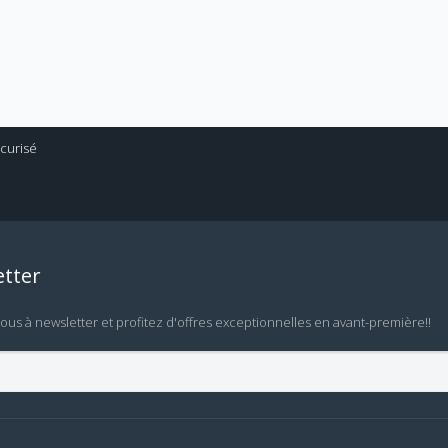
tter
vous à newsletter et profitez d'offres exceptionnelles en avant-première!!