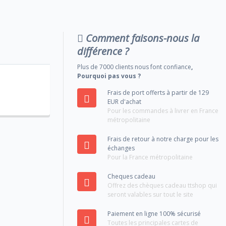
Comment faisons-nous la
différence ?
Plus de 7000 clients nous font confiance
,
Pourquoi pas vous ?
Frais de port offerts à partir de 129
EUR d'achat
Pour les commandes à livrer en France
métropolitaine
Frais de retour à notre charge pour les
échanges
Pour la France métropolitaine
Cheques cadeau
Offrez des chèques cadeau ttshop qui
seront valables sur tout le site
Paiement en ligne 100% sécurisé
Toutes les principales cartes de