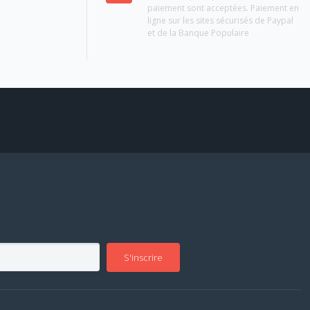
paiement sont acceptées. Paiement en
ligne sur les sites sécurisés de Paypal
et de la Banque Populaire
S'inscrire