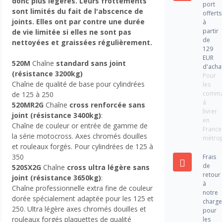
donc plus légères. Leurs frottements
port
sont limités du fait de l'abscence de
offerts
joints. Elles ont par contre une durée
à
partir
de vie limitée si elles ne sont pas
de
nettoyées et graissées régulièrement.
129
EUR
520M
Chaîne
standard sans joint
d'acha
(résistance 3200kg)
Pour
Chaîne de qualité de base pour cylindrées
les
comm
de 125 à 250
à
520MR2G
Chaîne
cross renforcée sans
livrer
joint (résistance 3400kg)
:
en
Chaîne de couleur or entrée de gamme de
France
la série motocross. Axes chromés douilles
métrop
et rouleaux forgés. Pour cylindrées de 125 à
350
Frais
de
520SX2G
Chaîne
cross ultra légère sans
retour
joint
(résistance 3650kg)
:
à
Chaîne professionnelle extra fine de couleur
notre
dorée spécialement adaptée pour les 125 et
charg
250. Ultra légère axes chromés douilles et
pour
rouleaux forgés plaquettes de qualité
les