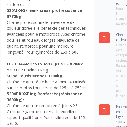
échan
renforcée.
Pour
520MX4G
Chaîne
cross pro
(résistance
la
3770kg)
:
France
Chaîne professionnelle universelle de
métrop
couleur dorée elle bénéficie des techniques
avancées pour le motocross: Axes chromé
Chequ
cadea
douilles et rouleaux forgés plaquette de
Offrez
qualité renforcée pour une meilleure
des
longévité. Pour cylindrées de 250 à 500
chèqu
cadea
LES CHA&IcircNES AVEC JOINTS XRING:
ttshop
520XLR2 Chaîne XR
ing
qui
seront
Stan
dard
(résistance 3300kg)
:
valabl
Chaîne de qualité de base à joints X Utilisée
sur
sur les motos toutterrain de 125cc à 250cc.
tout
520XRR XSRing Renforcée
(résistance
le site
3600kg)
:
Chaîne de qualité renforcée à joints XS.
Paiem
C'est une gamme universelle excellent
en
ligne
rapport qualité prix. Pour cylindrées de 125
100%
à 650.