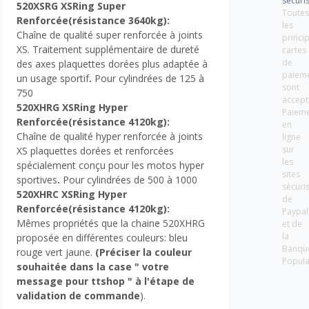
sécuri
520XSRG XSRing Super
Toute
Renforcée
(résistance 3640kg)
:
les
Chaîne de qualité super renforcée à joints
princi
XS. Traitement supplémentaire de dureté
cartes
de
des axes plaquettes dorées plus adaptée à
paiem
un usage sportif
.
Pour cylindrées de 125 à
sont
750
accept
520XHRG XSRing Hyper
Paiem
Renforcée
(résistance 4120kg)
:
en
Chaîne de qualité hyper renforcée à joints
ligne
sur
XS plaquettes dorées et renforcées
les
spécialement conçu pour les motos hyper
sites
sportives
.
Pour cylindrées de 500 à 1000
sécuri
520XHRC XSRing Hyper
de
Renforcée
(résistance 4120kg)
:
Paypal
Mêmes propriétés que la chaine 520XHRG
et de
la
proposée en différentes couleurs: bleu
Banqu
rouge vert jaune.
(Préciser la couleur
Popula
souhaitée dans la case " votre
message pour ttshop " à l'étape de
validation de commande
).