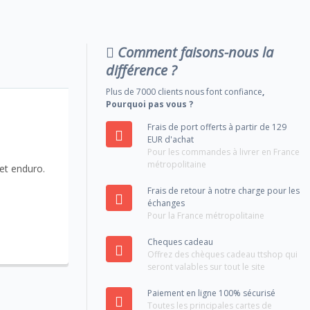
Comment faisons-nous la
différence ?
Plus de 7000 clients nous font confiance
,
Pourquoi pas vous ?
Frais de port offerts à partir de 129
EUR d'achat
Pour les commandes à livrer en France
métropolitaine
et enduro.
Frais de retour à notre charge pour les
échanges
Pour la France métropolitaine
Cheques cadeau
Offrez des chèques cadeau ttshop qui
seront valables sur tout le site
Paiement en ligne 100% sécurisé
Toutes les principales cartes de