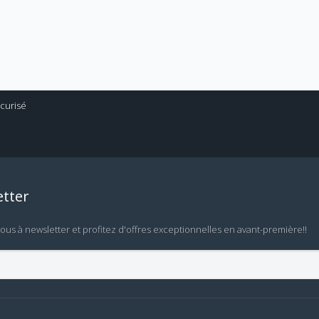
tter
vous à newsletter et profitez d'offres exceptionnelles en avant-première!!