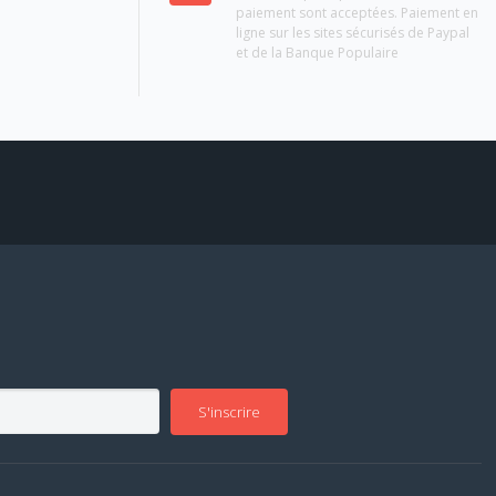
paiement sont acceptées. Paiement en
ligne sur les sites sécurisés de Paypal
et de la Banque Populaire
S'inscrire