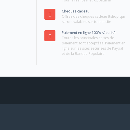
Pour la France métropolitaine
Cheques cadeau
Offrez des chèques cadeau ttshop qui
seront valables sur tout le site
Paiement en ligne 100% sécurisé
Toutes les principales cartes de
paiement sont acceptées. Paiement en
ligne sur les sites sécurisés de Paypal
et de la Banque Populaire