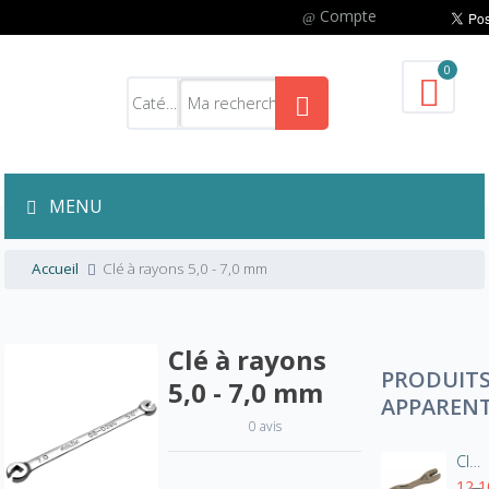
Compte
0
MENU
Accueil
Clé à rayons 5,0 - 7,0 mm
Clé à rayons
PRODUIT
5,0 - 7,0 mm
APPAREN
0 avis
Clé à rayons universelle
12,1