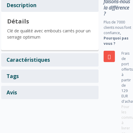
faisons-nous
Description
la différence
?
Détails
Plus de 7000
clients nous font
Clé de qualité avec embouts carrés pour un
confiance
,
serrage optimum
Pourquoi pas
vous ?
Frais
de
Caractéristiques
port
offerts
à
Tags
partir
de
129
Avis
EUR
d'acha
Pour
les
comm
à
livrer