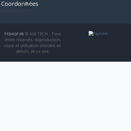
Coordonnées
© AM TECH - Tous
TTSHOP.FR
droits réservés. Reproduction,
copie et utilisation interdite en
dehors de ce site.