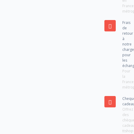
en
France
métrop
Frais
de
retour
à
notre
charg
pour
les
échan
Pour
la
France
métrop
Chequ
cadea
Offrez
des
chèqu
cadea
ttshop