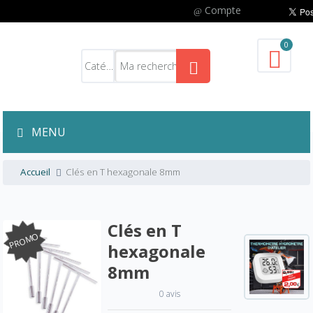
Compte
0
MENU
Accueil
Clés en T hexagonale 8mm
Clés en T
PROMO
hexagonale
8mm
0 avis