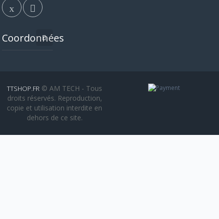
Coordonnées
© AM TECH - Tous
TTSHOP.FR
droits réservés. Reproduction,
copie et utilisation interdite en
dehors de ce site.