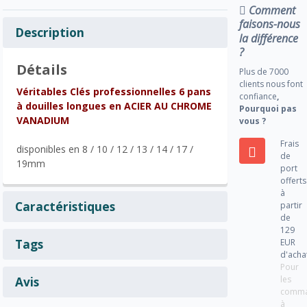
Comment
faisons-nous
Description
la différence
?
Détails
Plus de 7000
clients nous font
Véritables Clés professionnelles 6 pans
confiance
,
à douilles longues en ACIER AU CHROME
Pourquoi pas
VANADIUM
vous ?
Frais
disponibles en 8 / 10 / 12 / 13 / 14 / 17 /
de
19mm
port
offerts
à
Caractéristiques
partir
de
129
Tags
EUR
d'acha
Pour
les
Avis
comm
à