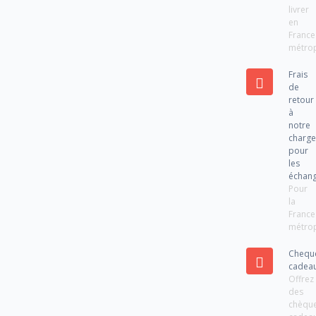
livrer
en
France
métrop
Frais
de
retour
à
notre
charg
pour
les
échan
Pour
la
France
métrop
Chequ
cadea
Offrez
des
chèqu