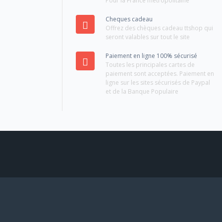
Pour la France métropolitaine
Cheques cadeau
Offrez des chèques cadeau ttshop qui
seront valables sur tout le site
Paiement en ligne 100% sécurisé
Toutes les principales cartes de
paiement sont acceptées. Paiement en
ligne sur les sites sécurisés de Paypal
et de la Banque Populaire