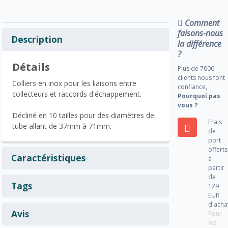
Comment
faisons-nous
Description
la différence
?
Détails
Plus de 7000
clients nous font
Colliers en inox pour les liaisons entre
confiance
,
collecteurs et raccords d'échappement.
Pourquoi pas
vous ?
Décliné en 10 tailles pour des diamètres de
Frais
tube allant de 37mm à 71mm.
de
port
offerts
Caractéristiques
à
partir
de
Tags
129
EUR
d'acha
Avis
Pour
les