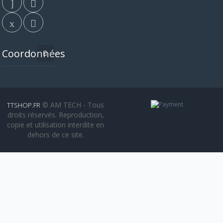
Coordonnées
© AM TECH - Tous
TTSHOP.FR
droits réservés. Reproduction,
copie et utilisation interdite en
dehors de ce site.