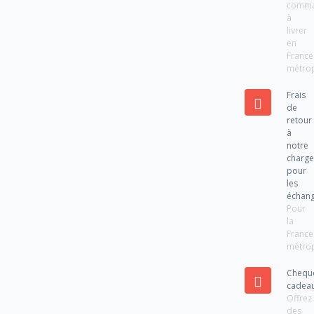
comm
à
livrer
en
France
métrop
Frais
de
retour
à
notre
charg
pour
les
échan
Pour
la
France
métrop
Chequ
cadea
Offrez
des