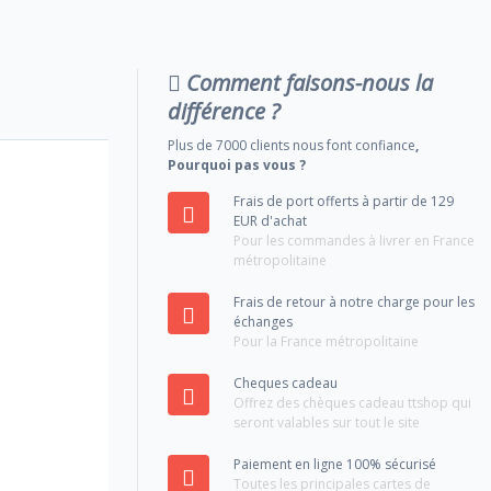
Comment faisons-nous la
différence ?
Plus de 7000 clients nous font confiance
,
Pourquoi pas vous ?
Frais de port offerts à partir de 129
EUR d'achat
Pour les commandes à livrer en France
métropolitaine
Frais de retour à notre charge pour les
échanges
Pour la France métropolitaine
Cheques cadeau
Offrez des chèques cadeau ttshop qui
seront valables sur tout le site
Paiement en ligne 100% sécurisé
Toutes les principales cartes de