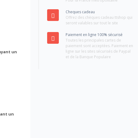
Pour la France métropolitaine
Cheques cadeau
Offrez des chèques cadeau ttshop qui
seront valables sur tout le site
Paiement en ligne 100% sécurisé
Toutes les principales cartes de
paiement sont acceptées. Paiement en
ligne sur les sites sécurisés de Paypal
ayant un
et de la Banque Populaire
yant un