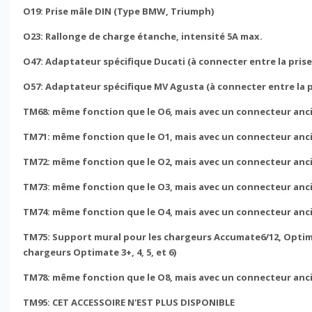
O19: Prise mâle DIN (Type BMW, Triumph)
O23: Rallonge de charge étanche, intensité 5A max.
O47: Adaptateur spécifique Ducati (à connecter entre la prise
O57: Adaptateur spécifique MV Agusta (à connecter entre la pr
TM68: même fonction que le O6, mais avec un connecteur anc
TM71: même fonction que le O1, mais avec un connecteur anc
TM72: même fonction que le O2, mais avec un connecteur anc
TM73: même fonction que le O3, mais avec un connecteur anc
TM74: même fonction que le O4, mais avec un connecteur anc
TM75: Support mural pour les chargeurs Accumate6/12, Optim
chargeurs Optimate 3+, 4, 5, et 6)
TM78: même fonction que le O8, mais avec un connecteur anc
TM95: CET ACCESSOIRE N'EST PLUS DISPONIBLE