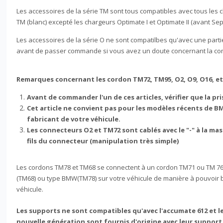
Les accessoires de la série TM sont tous compatibles avec tous le
TM (blanc) excepté les chargeurs Optimate I et Optimate II (avant S
Les accessoires de la série O ne sont compatilbes qu'avec une part
avant de passer commande si vous avez un doute concernant la comp
Remarques concernant les cordon TM72, TM95, O2, O9, O16, et
Avant de commander l'un de ces articles, vérifier que la pr
Cet article ne convient pas pour les modèles récents de 
fabricant de votre véhicule.
Les connecteurs O2 et TM72 sont cablés avec le "-" à la mass
fils du connecteur (manipulation très simple)
Les cordons TM78 et TM68 se connectent à un cordon TM71 ou TM 76 e
(TM68) ou type BMW(TM78) sur votre véhicule de manière à pouvoir bra
véhicule.
Les supports ne sont compatibles qu'avec l'accumate 612 et le
nouvelle génération sont fournis d'origine avec leur support