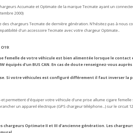
s chargeurs Accumate et Optimate de la marque Tecmate ayant un connecte
eptembre 2000)
ie des chargeurs Tecmate de dernière génération. N'hésitez-pas à nous co
atibilité d'un accessoire Tecmate avec votre chargeur Optimate..
 O19:
ise femelle de votre véhicule est bien alimentée lorsque le contact
BMW équipés d'un BUS CAN. En cas de doute renseignez-vous auprès
e. Si votre véhicules est configuré différement il faut inverser la 
t permettent d'équiper votre véhicule d'une prise allume cigare femelle
ncher un appareil électrique (GPS chargeur téléphone...) sur le circuit 1
s chargeurs Optimate II et III d'ancienne génération. Les chargeur
 mural.