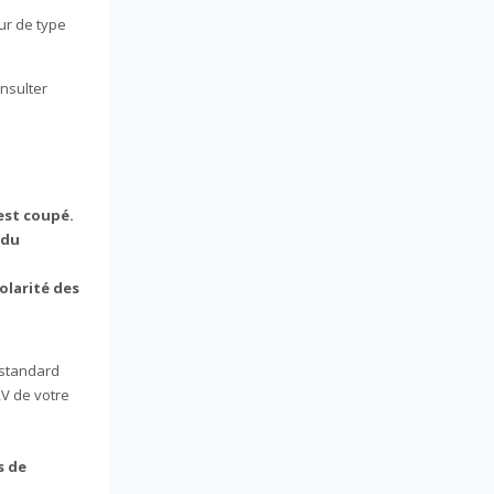
ur de type
nsulter
 est coupé.
 du
polarité des
 standard
2V de votre
s de