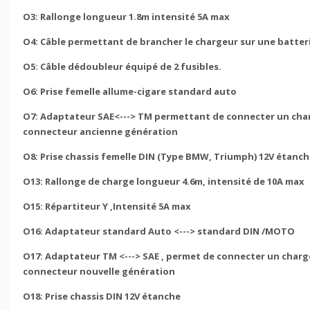
O3: Rallonge longueur 1.8m intensité 5A max
O4: Câble permettant de brancher le chargeur sur une batterie
O5: Câble dédoubleur équipé de 2 fusibles.
O6: Prise femelle allume-cigare standard auto
O7: Adaptateur SAE<---> TM permettant de connecter un char
connecteur ancienne génération
O8: Prise chassis femelle DIN (Type BMW, Triumph) 12V étanc
O13: Rallonge de charge longueur 4.6m, intensité de 10A max
O15: Répartiteur Y ,Intensité 5A max
O16: Adaptateur standard Auto <---> standard DIN /MOTO
O17: Adaptateur TM <---> SAE , permet de connecter un char
connecteur nouvelle génération
O18: Prise chassis DIN 12V étanche