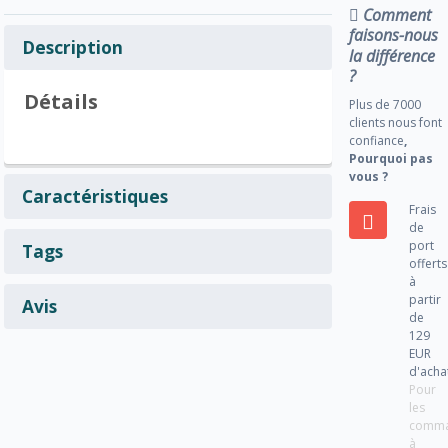
Comment
faisons-nous
Description
la différence
?
Détails
Plus de 7000
clients nous font
confiance
,
Pourquoi pas
vous ?
Caractéristiques
Frais
de
port
Tags
offerts
à
partir
Avis
de
129
EUR
d'acha
Pour
les
comm
à