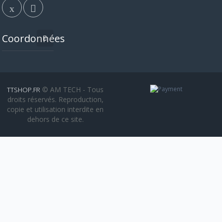
Coordonnées
© AM TECH - Tous
TTSHOP.FR
droits réservés. Reproduction,
copie et utilisation interdite en
dehors de ce site.