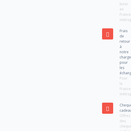
livrer
en
France
métrop
Frais
de
retour
à
notre
charg
pour
les
échan
Pour
la
France
métrop
Chequ
cadea
Offrez
des
chèqu