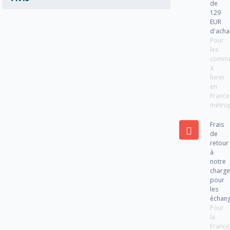
de
129
EUR
d'acha
Pour
les
comm
à
livrer
en
France
métrop
Frais
de
retour
à
notre
charg
pour
les
échan
Pour
la
France