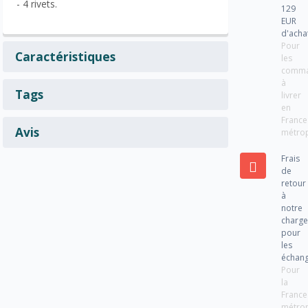
- 4 rivets.
129
EUR
d'acha
Pour
Caractéristiques
les
comm
à
Tags
livrer
en
France
Avis
métrop
Frais
de
retour
à
notre
charg
pour
les
échan
Pour
la
France
métrop