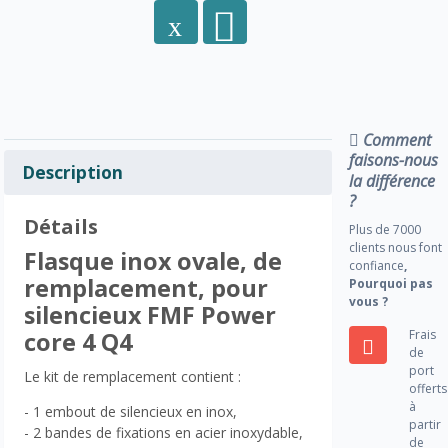
Comment
faisons-nous
Description
la différence
?
Détails
Plus de 7000
clients nous font
Flasque inox ovale, de
confiance
,
remplacement, pour
Pourquoi pas
vous ?
silencieux FMF Power
Frais
core 4 Q4
de
port
Le kit de remplacement contient :
offerts
à
- 1 embout de silencieux en inox,
partir
- 2 bandes de fixations en acier inoxydable,
de