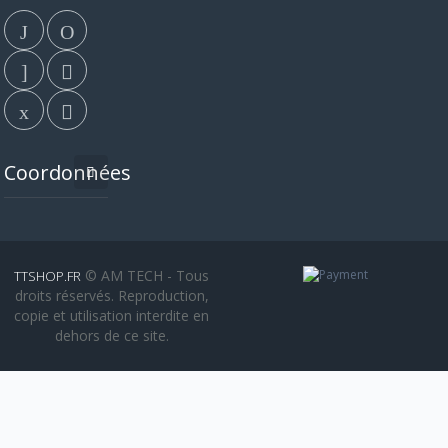
Coordonnées
© AM TECH - Tous
TTSHOP.FR
droits réservés. Reproduction,
copie et utilisation interdite en
dehors de ce site.