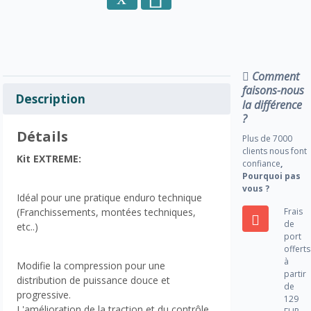
Comment
faisons-nous
Description
la différence
?
Détails
Plus de 7000
clients nous font
Kit EXTREME:
confiance
,
Pourquoi pas
vous ?
Idéal pour une pratique enduro technique
Frais
(Franchissements, montées techniques,
de
etc..)
port
offerts
à
Modifie la compression pour une
partir
distribution de puissance douce et
de
progressive.
129
L'amélioration de la traction et du contrôle