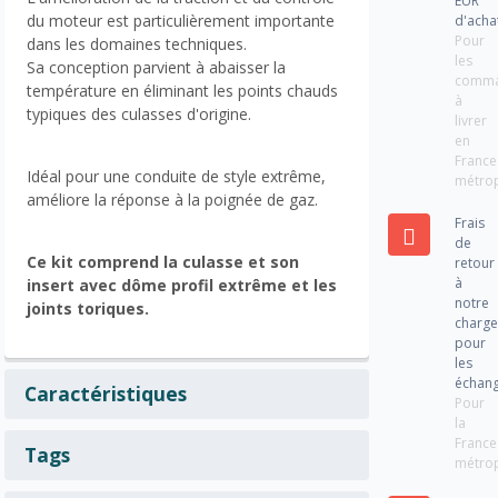
EUR
du moteur est particulièrement importante
d'acha
Pour
dans les domaines techniques.
les
Sa conception parvient à abaisser la
comm
température en éliminant les points chauds
à
typiques des culasses d'origine.
livrer
en
France
Idéal pour une conduite de style extrême,
métrop
améliore la réponse à la poignée de gaz.
Frais
de
Ce kit comprend la culasse et son
retour
à
insert avec dôme profil extrême et les
notre
joints toriques.
charg
pour
les
échan
Caractéristiques
Pour
la
France
Tags
métrop