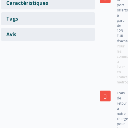
Caractéristiques
port
offerts
à
Tags
partir
de
129
Avis
EUR
d'acha
Pour
les
comm
à
livrer
en
France
métrop
Frais
de
retour
à
notre
charg
pour