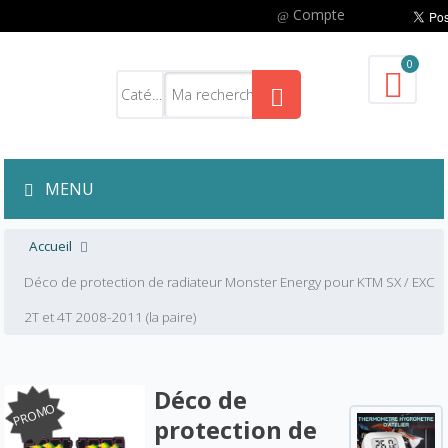
Compte
0
MENU
Accueil
Déco de protection de radiateur Monster Energy pour KTM SX / EXC
2T et 4T 2008-2011 (la paire)
Déco de
PROMO
protection de