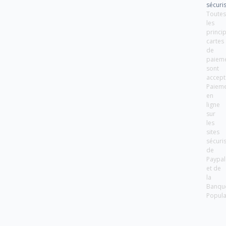
sécuri
Toute
les
princi
cartes
de
paiem
sont
accept
Paiem
en
ligne
sur
les
sites
sécuri
de
Paypal
et de
la
Banqu
Popula