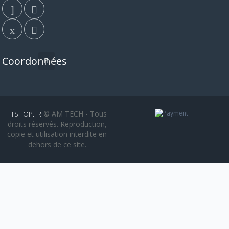
Coordonnées
© AM TECH - Tous
TTSHOP.FR
droits réservés. Reproduction,
copie et utilisation interdite en
dehors de ce site.