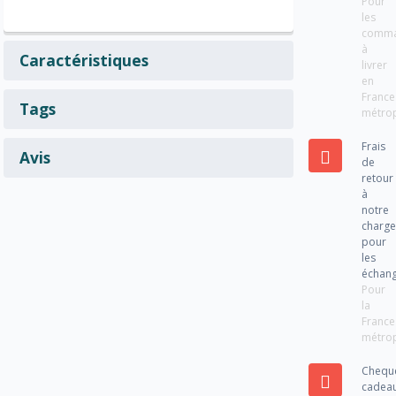
Pour
les
comm
à
Caractéristiques
livrer
en
France
Tags
métrop
Frais
Avis
de
retour
à
notre
charg
pour
les
échan
Pour
la
France
métrop
Chequ
cadea