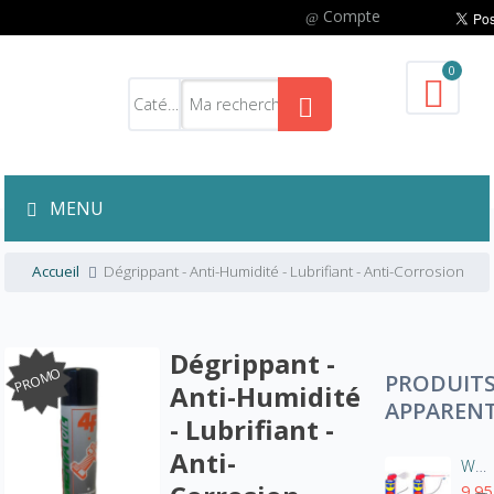
Compte
0
MENU
Accueil
Dégrippant - Anti-Humidité - Lubrifiant - Anti-Corrosion
Dégrippant -
PROMO
PRODUIT
Anti-Humidité
APPAREN
- Lubrifiant -
Anti-
WD40 - Spray 500ml bi-position
9,95