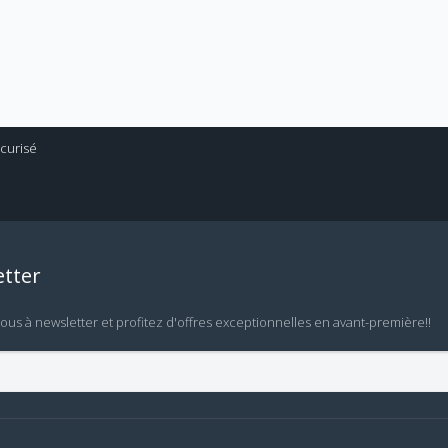
tter
vous à newsletter et profitez d'offres exceptionnelles en avant-première!!