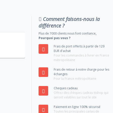
Comment faisons-nous la
différence ?
Plus de 7000 clients nous font confiance
,
Pourquoi pas vous ?
Frais de port offerts à partir de 129
EUR d'achat
Pour les commandes à livrer en France
métropolitaine
Frais de retour à notre charge pour les
échanges
Pour la France métropolitaine
Cheques cadeau
Offrez des chèques cadeau ttshop qui
seront valables sur tout le site
Paiement en ligne 100% sécurisé
Toutes les principales cartes de