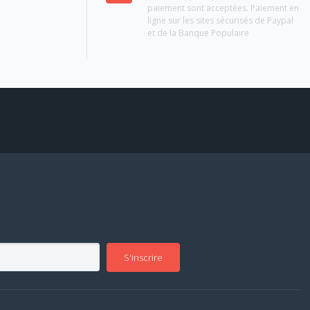
paiement sont acceptées. Paiement en
ligne sur les sites sécurisés de Paypal
et de la Banque Populaire
S'inscrire