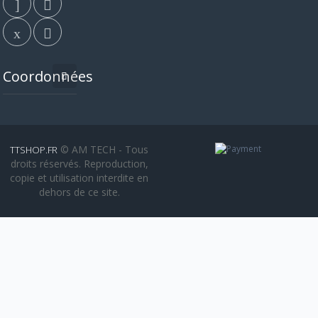
Coordonnées
© AM TECH - Tous
TTSHOP.FR
droits réservés. Reproduction,
copie et utilisation interdite en
dehors de ce site.