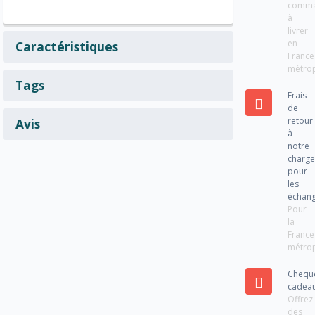
comm
à
livrer
en
Caractéristiques
France
métrop
Tags
Frais
de
retour
Avis
à
notre
charg
pour
les
échan
Pour
la
France
métrop
Chequ
cadea
Offrez
des