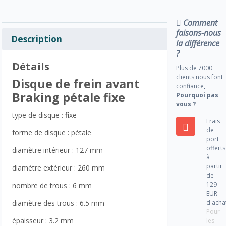
Comment
faisons-nous
Description
la différence
?
Détails
Plus de 7000
clients nous font
Disque de frein avant
confiance
,
Braking pétale fixe
Pourquoi pas
vous ?
type de disque : fixe
Frais
de
forme de disque : pétale
port
offerts
diamètre intérieur : 127 mm
à
partir
diamètre extérieur : 260 mm
de
129
nombre de trous : 6 mm
EUR
d'acha
diamètre des trous : 6.5 mm
Pour
épaisseur : 3.2 mm
les