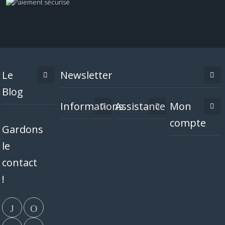
Le
Newsletter
Blog
Informations
Assistance
Mon
compte
Gardons
le
contact
!