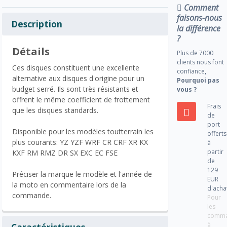
Comment
faisons-nous
Description
la différence
?
Détails
Plus de 7000
clients nous font
Ces disques constituent une excellente
confiance
,
alternative aux disques d'origine pour un
Pourquoi pas
budget serré. Ils sont très résistants et
vous ?
offrent le même coefficient de frottement
Frais
que les disques standards.
de
port
Disponible pour les modèles toutterrain les
offerts
plus courants: YZ YZF WRF CR CRF XR KX
à
partir
KXF RM RMZ DR SX EXC EC FSE
de
129
Préciser la marque le modèle et l'année de
EUR
la moto en commentaire lors de la
d'acha
commande.
Pour
les
comm
à
Caractéristiques