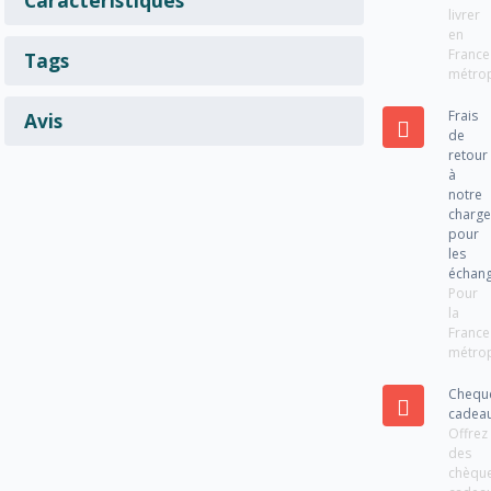
livrer
en
France
Tags
métrop
Frais
Avis
de
retour
à
notre
charg
pour
les
échan
Pour
la
France
métrop
Chequ
cadea
Offrez
des
chèqu