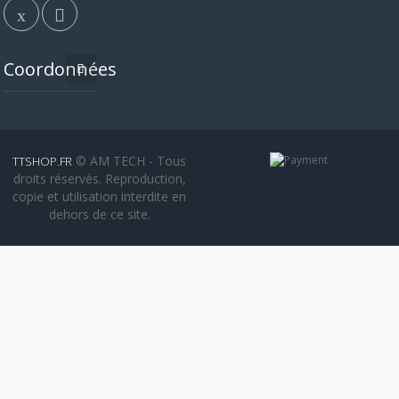
Coordonnées
© AM TECH - Tous
TTSHOP.FR
droits réservés. Reproduction,
copie et utilisation interdite en
dehors de ce site.