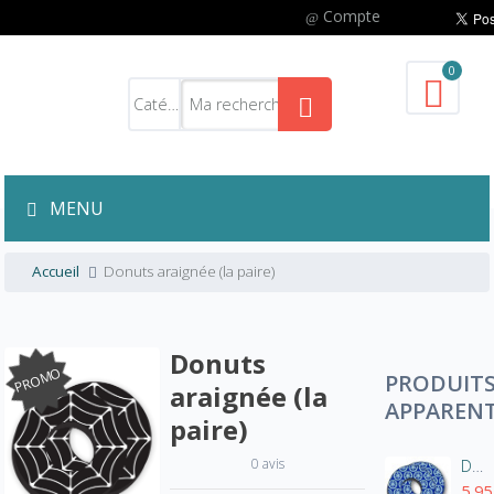
Compte
0
MENU
Accueil
Donuts araignée (la paire)
Donuts
PROMO
PRODUIT
araignée (la
APPAREN
paire)
0 avis
Donuts Yamaha - la paire
5,95