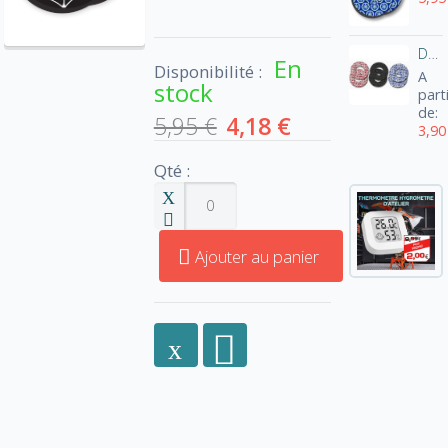
Donutz Renthal
En
Disponibilité :
A
stock
part
de:
5,95 €
4,18 €
3,90
Qté :
Ajouter au panier