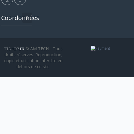
Coordonnées
© AM TECH - Tous
TTSHOP.FR
droits réservés. Reproduction,
copie et utilisation interdite en
dehors de ce site.