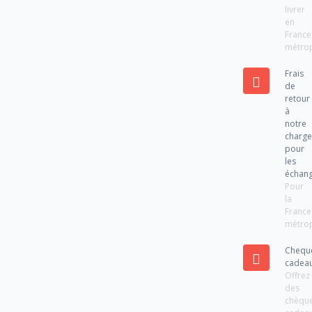
livrer
en
France
métrop
Frais
de
retour
à
notre
charg
pour
les
échan
Pour
la
France
métrop
Chequ
cadea
Offrez
des
chèqu