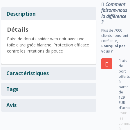
Comment
faisons-nous
Description
la différence
?
Détails
Plus de 7000
clients nous font
Paire de donuts spider web noir avec une
confiance
,
toile d'araignée blanche. Protection efficace
Pourquoi pas
contre les irritations du pouce
vous ?
Frais
de
port
Caractéristiques
offerts
à
partir
Tags
de
129
EUR
Avis
d'acha
Pour
les
comm
à